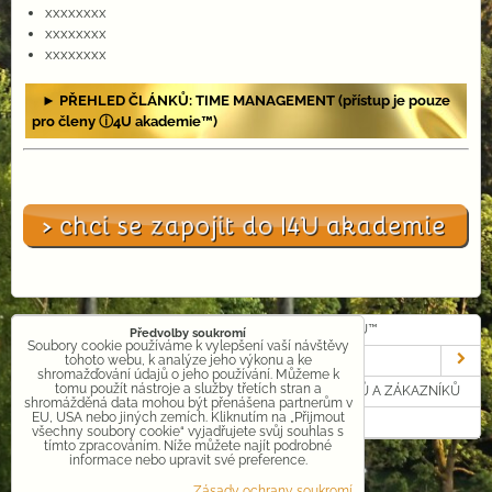
xxxxxxxx
xxxxxxxx
xxxxxxxx
► PŘEHLED ČLÁNKŮ: TIME MANAGEMENT (přístup je pouze
pro členy ⓘ4U akademie™)
VLOŽIT A ODESLAT NOVÝ ČLÁNEK DO Ⓘ4U MAGAZÍNU™
Předvolby soukromí
Soubory cookie používáme k vylepšení vaší návštěvy
RYCHLÉ ZPRÁVY Ⓘ4U™
tohoto webu, k analýze jeho výkonu a ke
shromažďování údajů o jeho používání. Můžeme k
tomu použít nástroje a služby třetích stran a
Ⓘ4U™ MAGAZÍN - MARKETINGOVÉ ČLÁNKY PARTNERŮ A ZÁKAZNÍKŮ
shromážděná data mohou být přenášena partnerům v
EU, USA nebo jiných zemích. Kliknutím na „Přijmout
INFORMACE PRO REGISTROVANÉ
všechny soubory cookie“ vyjadřujete svůj souhlas s
tímto zpracováním. Níže můžete najít podrobné
informace nebo upravit své preference.
Zásady ochrany soukromí