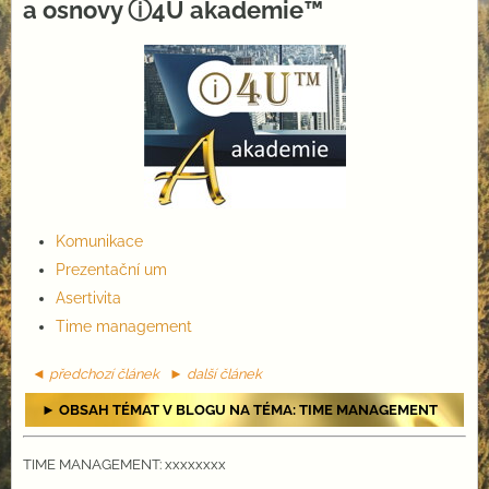
a osnovy ⓘ4U akademie™
Komunikace
Prezentační um
Asertivita
Time management
◄ předchozí článek
► další článek
► OBSAH TÉMAT V BLOGU NA TÉMA: TIME MANAGEMENT
TIME MANAGEMENT: xxxxxxxx