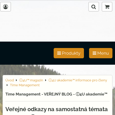
Produkty
Menu
Úvod
ⓘ4U™ magazín
ⓘ4U akademie™ informace pro členy
Time Management
Time Management - VEŘEJNÝ BLOG - ⓘ4U akademie™
Veřejné odkazy na samostatná témata