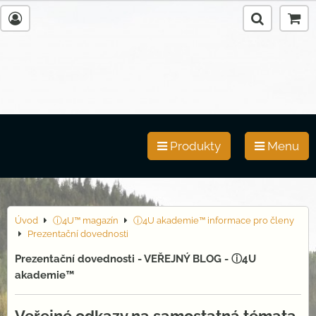
Produkty
Menu
Úvod
ⓘ4U™ magazín
ⓘ4U akademie™ informace pro členy
Prezentační dovednosti
Prezentační dovednosti - VEŘEJNÝ BLOG - ⓘ4U
akademie™