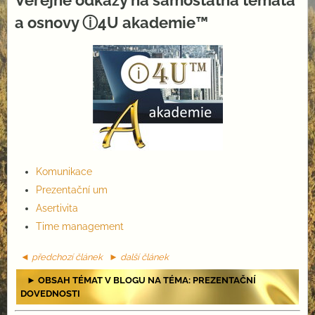
Veřejné odkazy na samostatná témata
a osnovy ⓘ4U akademie™
Komunikace
Prezentační um
Asertivita
Time management
◄ předchozí článek
► další článek
► OBSAH TÉMAT V BLOGU NA TÉMA: PREZENTAČNÍ
DOVEDNOSTI