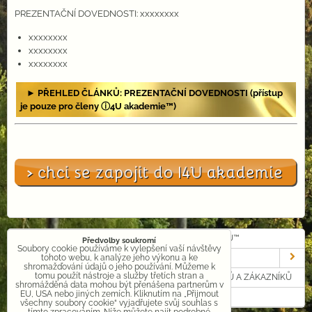
PREZENTAČNÍ DOVEDNOSTI: xxxxxxxx
xxxxxxxx
xxxxxxxx
xxxxxxxx
► PŘEHLED ČLÁNKŮ: PREZENTAČNÍ DOVEDNOSTI (přístup
je pouze pro členy ⓘ4U akademie™)
VLOŽIT A ODESLAT NOVÝ ČLÁNEK DO Ⓘ4U MAGAZÍNU™
Předvolby soukromí
Soubory cookie používáme k vylepšení vaší návštěvy
RYCHLÉ ZPRÁVY Ⓘ4U™
tohoto webu, k analýze jeho výkonu a ke
shromažďování údajů o jeho používání. Můžeme k
tomu použít nástroje a služby třetích stran a
Ⓘ4U™ MAGAZÍN - MARKETINGOVÉ ČLÁNKY PARTNERŮ A ZÁKAZNÍKŮ
shromážděná data mohou být přenášena partnerům v
EU, USA nebo jiných zemích. Kliknutím na „Přijmout
INFORMACE PRO REGISTROVANÉ
všechny soubory cookie“ vyjadřujete svůj souhlas s