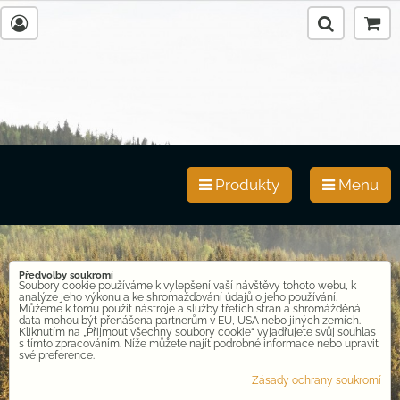
Produkty
Menu
Předvolby soukromí
Soubory cookie používáme k vylepšení vaší návštěvy tohoto webu, k
analýze jeho výkonu a ke shromažďování údajů o jeho používání.
Můžeme k tomu použít nástroje a služby třetích stran a shromážděná
data mohou být přenášena partnerům v EU, USA nebo jiných zemích.
Kliknutím na „Přijmout všechny soubory cookie“ vyjadřujete svůj souhlas
s tímto zpracováním. Níže můžete najít podrobné informace nebo upravit
své preference.
Zásady ochrany soukromí