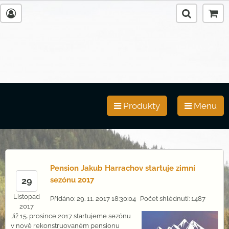
Produkty
Menu
Pension Jakub Harrachov startuje zimní
29
sezónu 2017
Listopad
Přidáno: 29. 11. 2017 18:30:04
Počet shlédnutí: 1487
2017
Již 15. prosince 2017 startujeme sezónu
v nově rekonstruovaném pensionu