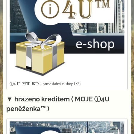
ⓘ4U™ PRODUKTY - samostatný e-shop (Kč)
▼ hrazeno kreditem ( MOJE ⓘ4U
peněženka™ )