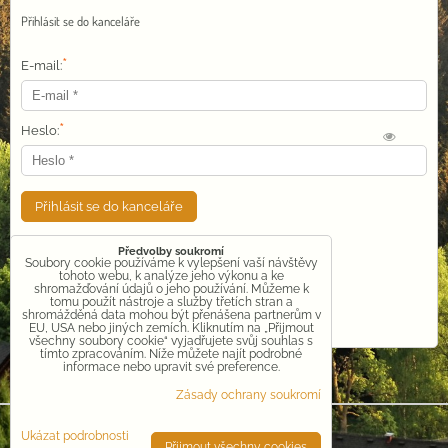
Přihlásit se do kanceláře
*
E-mail:
*
Heslo:
Přihlásit se do kanceláře
Předvolby soukromí
Soubory cookie používáme k vylepšení vaší návštěvy
Zapoměl jsem heslo
tohoto webu, k analýze jeho výkonu a ke
shromažďování údajů o jeho používání. Můžeme k
tomu použít nástroje a služby třetích stran a
shromážděná data mohou být přenášena partnerům v
Požádat o připojení do skupiny ⓘ4U™
EU, USA nebo jiných zemích. Kliknutím na „Přijmout
všechny soubory cookie“ vyjadřujete svůj souhlas s
tímto zpracováním. Níže můžete najít podrobné
informace nebo upravit své preference.
Zásady ochrany soukromí
Předvolby soukromí
Zásady ochrany soukromí
Ukázat podrobnosti
Přijmout všechny cookies