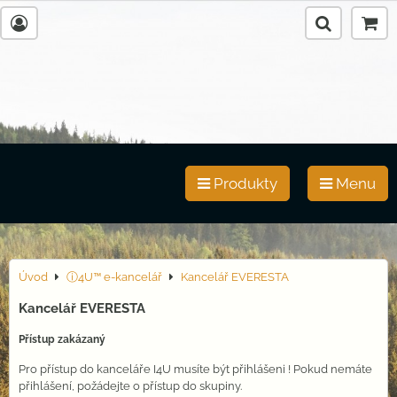
Produkty
Menu
Úvod
ⓘ4U™ e-kancelář
Kancelář EVERESTA
Kancelář EVERESTA
Přístup zakázaný
Pro přístup do kanceláře I4U musíte být přihlášeni ! Pokud nemáte
přihlášení, požádejte o přístup do skupiny.