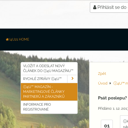
Přihlásit se do
I4U21 HOME
VLOŽIT A ODESLAT NOVÝ
ČLÁNEK DO Ⓘ4U MAGAZÍNU™
Zpět
RYCHLÉ ZPRÁVY Ⓘ4U™
Úvod
ⓘ4U™ m
Ⓘ4U™ MAGAZÍN -
MARKETINGOVÉ ČLÁNKY
PARTNERŮ A ZÁKAZNÍKŮ
Psát poslepu?
INFORMACE PRO
Přidáno: 1. 12. 20
REGISTROVANÉ
ⓘ4
01
rub