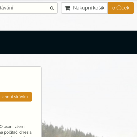
Nákupní košík
0 ⓘček
isknout stránku
 O psaní všemi
na počítači dnes a