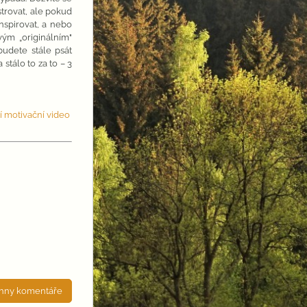
strovat, ale pokud
nspirovat, a nebo
ým „originálním"
budete stále psát
stálo to za to – 3
chny komentáře