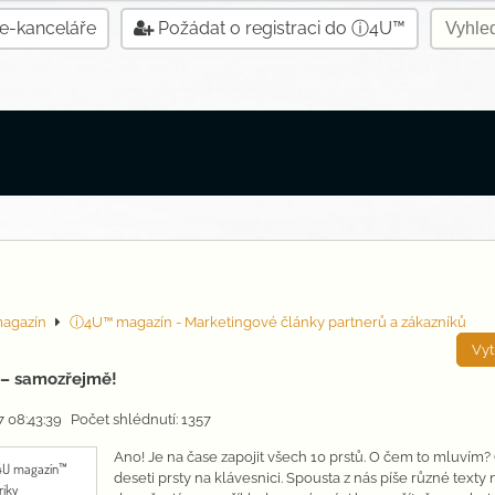
 e-kanceláře
Požádat o registraci do ⓘ4U™
agazín
ⓘ4U™ magazín - Marketingové články partnerů a zákazníků
Vyt
 – samozřejmě!
17 08:43:39
Počet shlédnutí: 1357
Ano! Je na čase zapojit všech 10 prstů. O čem to mluvím?
U magazín™
deseti prsty na klávesnici. Spousta z nás píše různé texty 
riky