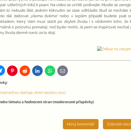
 pár užitečných triků k psaní. Na video se určitě podívejte. Musíte se zaregi
ám to nebude líbit, jedním kliknutím se zase odhlásíte. Buď se necháte i
te dál datlovat „všema dvěma" nebo v lepším případě budete psát sv
okladem, který Vám musí stačit po zbytek života i s vědomím toho, že 
málně o polovinu pomaleji, než byste mohli. Já jsem se inspirovat nechal a 
ny života denně navíc za to stojí.
Bluesky
Pinterest
Reddit
LinkedIn
WhatsApp
E-
mail
ěvky:
Harrachov startuje zimní sezónu 2017
 nebo tématu a hodnocení stran (moderované příspěvky)
Nový komentář
Zobrazit vše