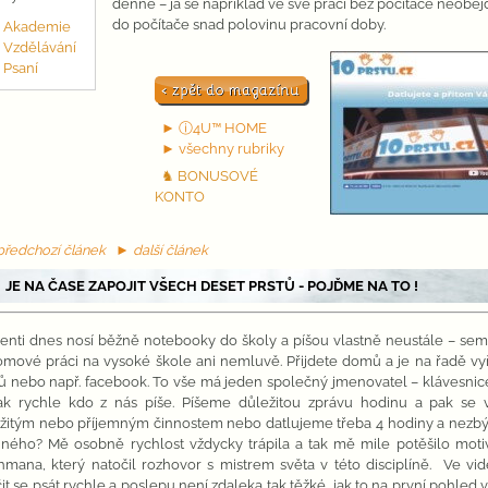
denně – já se například ve své práci bez počítače neobej
do počítače snad polovinu pracovní doby.
Akademie
Vzdělávání
Psaní
► ⓘ4U™ HOME
► všechny rubriky
♞ BONUSOVÉ
KONTO
ředchozí článek
► další článek
 JE NA ČASE ZAPOJIT VŠECH DESET PRSTŮ - POJĎME NA TO !
enti dnes nosí běžně notebooky do školy a píšou vlastně neustále – semin
omové práci na vysoké škole ani nemluvě. Přijdete domů a je na řadě vy
ů nebo např. facebook. To vše má jeden společný jmenovatel – klávesni
jak rychle kdo z nás píše. Píšeme důležitou zprávu hodinu a pak se
žitým nebo příjemným činnostem nebo datlujeme třeba 4 hodiny a nezbý
jiného? Mě osobně rychlost vždycky trápila a tak mě mile potěšilo moti
mana, který natočil rozhovor s mistrem světa v této disciplíně. Ve vid
it se psát rychle a poslepu není zdaleka tak těžké, jak to na první pohled 