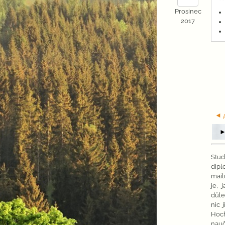
Prosinec
2017
◄ p
►
Stud
dipl
mail
je, 
důle
nic 
Hoch
nauč