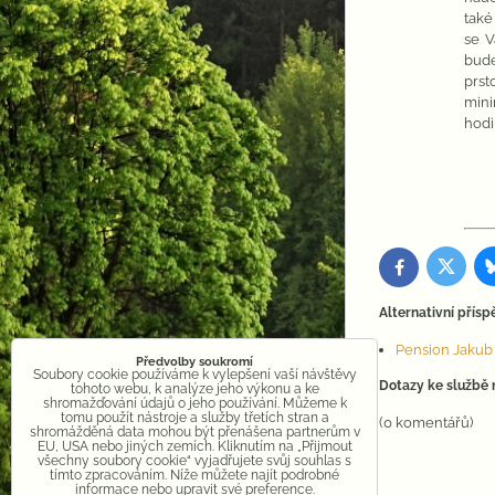
také
se V
bude
prst
mini
hodi
Twitter
Facebook
Alternativní přísp
Pension Jakub 
Předvolby soukromí
Soubory cookie používáme k vylepšení vaší návštěvy
Dotazy ke službě
tohoto webu, k analýze jeho výkonu a ke
shromažďování údajů o jeho používání. Můžeme k
tomu použít nástroje a služby třetích stran a
(0 komentářů)
shromážděná data mohou být přenášena partnerům v
EU, USA nebo jiných zemích. Kliknutím na „Přijmout
všechny soubory cookie“ vyjadřujete svůj souhlas s
tímto zpracováním. Níže můžete najít podrobné
informace nebo upravit své preference.