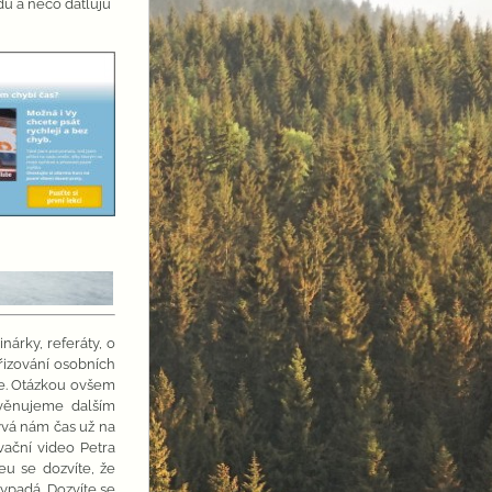
du a něco datluju
árky, referáty, o
řizování osobních
ce. Otázkou ovšem
 věnujeme dalším
vá nám čas už na
vační video Petra
eu se dozvíte, že
vypadá. Dozvíte se