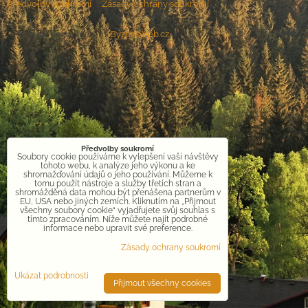
Předvolby soukromí
Zásady ochrany soukromí
Vytvořeno systémem:
ByznysWeb.cz
Předvolby soukromí
Soubory cookie používáme k vylepšení vaší návštěvy
tohoto webu, k analýze jeho výkonu a ke
shromažďování údajů o jeho používání. Můžeme k
tomu použít nástroje a služby třetích stran a
shromážděná data mohou být přenášena partnerům v
EU, USA nebo jiných zemích. Kliknutím na „Přijmout
všechny soubory cookie“ vyjadřujete svůj souhlas s
tímto zpracováním. Níže můžete najít podrobné
informace nebo upravit své preference.
Zásady ochrany soukromí
Ukázat podrobnosti
Přijmout všechny cookies