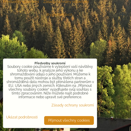
Předvolby soukromí
Zásady ochrany soukromí
Vytvořeno systémem:
ByznysWeb.cz
Předvolby soukromí
Soubory cookie používáme k vylepšení vaší návštěvy
tohoto webu, k analýze jeho výkonu a ke
shromažďování údajů o jeho používání. Můžeme k
tomu použít nástroje a služby třetích stran a
shromážděná data mohou být přenášena partnerům v
EU, USA nebo jiných zemích. Kliknutím na „Přijmout
všechny soubory cookie“ vyjadřujete svůj souhlas s
tímto zpracováním. Níže můžete najít podrobné
informace nebo upravit své preference.
Zásady ochrany soukromí
Ukázat podrobnosti
Přijmout všechny cookies